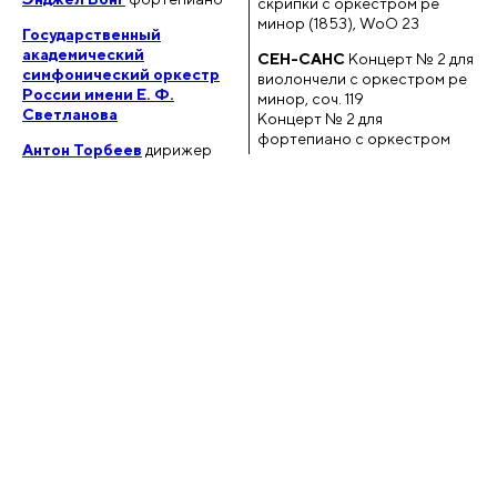
скрипки с оркестром ре
минор (1853), WoO 23
Государственный
академический
СЕН-САНС
Концерт № 2 для
симфонический оркестр
виолончели с оркестром ре
России имени Е. Ф.
минор, соч. 119
Светланова
Концерт № 2 для
фортепиано с оркестром
Антон Торбеев
дирижер