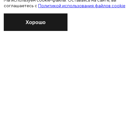
Мы используем cookie-файлы. Оставаясь на сайте, вы
соглашаетесь с
Политикой использования файлов cookie
Хорошо
ПОДПИСАТЬСЯ
НА РАССЫЛКУ МОСКОВСКОЙ
ФИЛАРМОНИИ