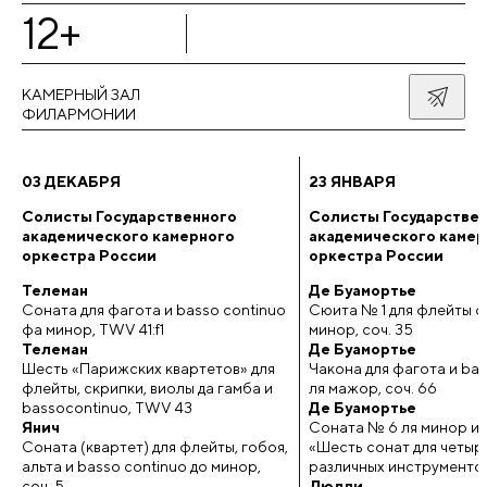
12+
КАМЕРНЫЙ ЗАЛ
ФИЛАРМОНИИ
03 ДЕКАБРЯ
23 ЯНВАРЯ
Солисты Государственного
Солисты Государстве
академического камерного
академического камер
оркестра России
оркестра России
Телеман
Де Буамортье
Соната для фагота и basso continuo
Сюита № 1 для флейты с
фа минор, TWV 41:f1
минор, соч. 35
Телеман
Де Буамортье
Шесть «Парижских квартетов» для
Чакона для фагота и bas
флейты, скрипки, виолы да гамба и
ля мажор, соч. 66
bassocontinuo, TWV 43
Де Буамортье
Янич
Соната № 6 ля минор из
Соната (квартет) для флейты, гобоя,
«Шесть сонат для четыр
альта и basso continuo до минор,
различных инструментов»
соч. 5
Люлли