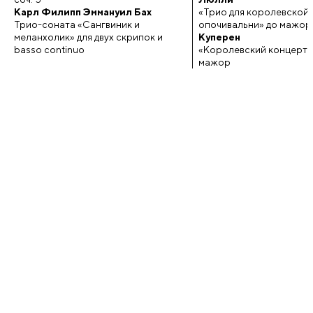
Карл Филипп Эммануил Бах
«Трио для королевской
Трио-соната «Сангвиник и
опочивальни» до мажор
меланхолик» для двух скрипок и
Куперен
basso continuo
«Королевский концерт»
мажор