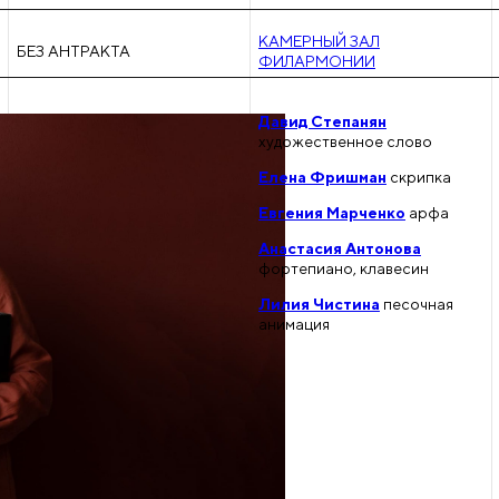
КАМЕРНЫЙ ЗАЛ
БЕЗ АНТРАКТА
ФИЛАРМОНИИ
Давид Степанян
художественное слово
Елена Фришман
скрипка
Евгения Марченко
арфа
Анастасия Антонова
фортепиано, клавесин
Лилия Чистина
песочная
анимация