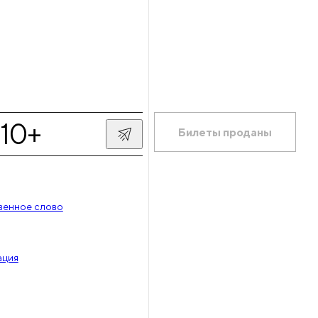
10+
Билеты проданы
венное слово
ация