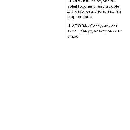
ЕГОРОВА
Les rayons du
soleil touchent l'eau trouble
для кларнета, виолончели и
фортепиано
ШИПОВА
«Созвучие» для
виолы д'амур, электроники и
видео