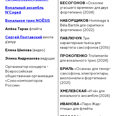
БЕСОГОНОВ
«Осколки
Вокальный ансамбль
угасшего времени» для двух
N'Caged
фортепиано (2024)
Вокальное трио NOĒSIS
НАБОРЩИКОВ
Hommage à
Béla Bartók для скрипки и
Алёна Таран
флейта
фортепиано (2022)
Сергей Полтавский
виола
ПАВЛЮЧУК
Три
д'амур
характерные пьесы для
квартета саксофонов (2016)
Елена Шипова
(видео)
ПРОКОПЕНКО
Tristemente
Элина Андрианова
ведущая
для вокального трио (2024)
Организатор концерта –
БРИЛЬ
«Осанна» для тенор-
Всероссийская
саксофона, электрогитары,
общественная организация
виолончели и фортепиано
«Союз композиторов
(2021)
России»
ХМЕЛЕВСКАЯ
«И чё» для
вокального ансамбля (2024)
ИВАНОВА
«Перо Жар-
птицы» для флейты