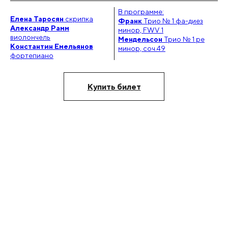
В программе:
Елена Таросян
скрипка
Ва
Франк
Трио № 1 фа-диез
Александр Рамм
Ал
минор, FWV 1
виолончель
ви
Мендельсон
Трио № 1 ре
Константин Емельянов
минор, соч.49
фортепиано
Купить билет