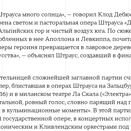
Штрауса много солнца», — говорил Клод Дебю
рена светом и пасторальная опера Штрауса «Д
 Альпийских гор и чистый воздух юга. По сюж
юбленных в нее Аполлона и Левкиппа, почит
еры героиня превращается в лавровое дерево
усства», — объяснял Штраус, создавший в фи
ельницей сложнейшей заглавной партии счи
лер, блиставшая в операх Штрауса на Зальцб
16) и в миланском театре Ла Скала («Электра»,
стальной, ровный голос, словно парящий над
 в кульминационные моменты». В этой парти
й государственной опере, в концертных испо
оническим и Кливлендским оркестрами под