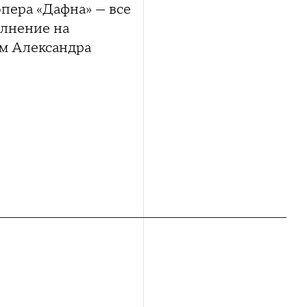
пера «Дафна» — все
олнение на
ем Александра