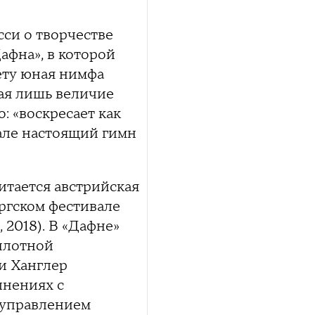
сси о творчестве
афна», в которой
ету юная нимфа
ая лишь величие
: «воскресает как
нале настоящий гимн
тается австрийская
ургском фестивале
 2018). В «Дафне»
 плотной
и Ханглер
лнениях с
 управлением