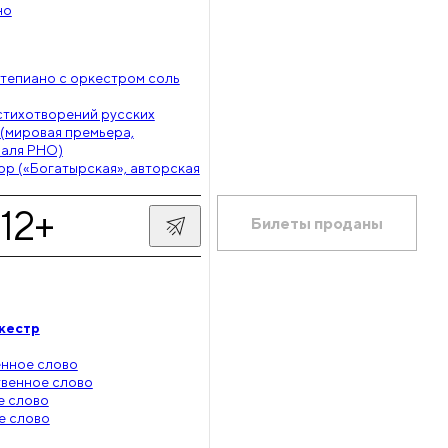
но
тепиано с оркестром соль
 стихотворений русских
 (мировая премьера,
валя РНО)
р («Богатырская», авторская
12+
Билеты проданы
кестр
нное слово
венное слово
е слово
е слово