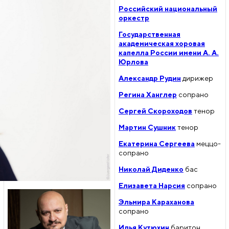
Российский национальный
оркестр
Государственная
академическая хоровая
капелла России имени А. А.
Юрлова
Александр Рудин
дирижер
Регина Ханглер
сопрано
Сергей Скороходов
тенор
Мартин Сушник
тенор
Екатерина Сергеева
меццо-
сопрано
Николай Диденко
бас
Елизавета Нарсия
сопрано
Эльмира Караханова
сопрано
Илья Кутюхин
баритон