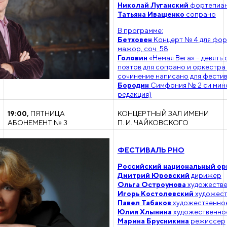
Николай Луганский
фортепиа
Татьяна Иващенко
сопрано
В программе:
Бетховен
Концерт № 4 для фор
мажор, соч. 58
Головин
«Немая Вега» – девять
поэтов для сопрано и оркестра
сочинение написано для фести
Бородин
Симфония № 2 си мино
редакция)
19:00
,
ПЯТНИЦА
КОНЦЕРТНЫЙ ЗАЛ ИМЕНИ
АБОНЕМЕНТ № 3
П. И. ЧАЙКОВСКОГО
ФЕСТИВАЛЬ РНО
Российский национальный ор
Дмитрий Юровский
дирижер
Ольга Остроумова
художестве
Игорь Костолевский
художест
Павел Табаков
художественно
Юлия Хлынина
художественно
Марина Брусникина
режиссер