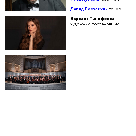
Давид Посулихин
тенор
Варвара Тимофеева
художник-постановщик