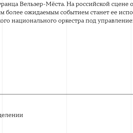
ранца Вельзер-Мёста. На российской сцене о
тем более ожидаемым событием станет ее исп
ого национального оркестра под управлени
делении