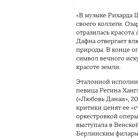
«В музыке Рихарда 
своего коллеги. Оза
отразилась красота
Дафна отвергает вл
природы. В конце оп
символ вечного иск
красоте земли.
Эталонной исполнит
певица Регина Ханг
(«Любовь Данаи», 20
критики ценят ее «
оркестровкой оперы
выступала в Венско
Берлинским филарм